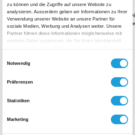
Oppermann
zu können und die Zugriffe auf unsere Website zu
analysieren. Ausserdem geben wir Informationen zu Ihrer
Geschäftsführung Heike Dirmeier
Interv
Verwendung unserer Website an unsere Partner für
Dauer 4 Minuten
Daue
soziale Medien, Werbung und Analysen weiter. Unsere
Partner führen diese Informationen möglicherweise mit
weiteren Daten zusammen, die Sie ihnen bereitgestellt
haben oder die sie im Rahmen Ihrer Nutzung der Dienste
gesammelt haben. Weiter Infos unter
Datenschutz
Einwilligungsauswahl
Kontakt
Notwendig
Präferenzen
Statistiken
Marketing