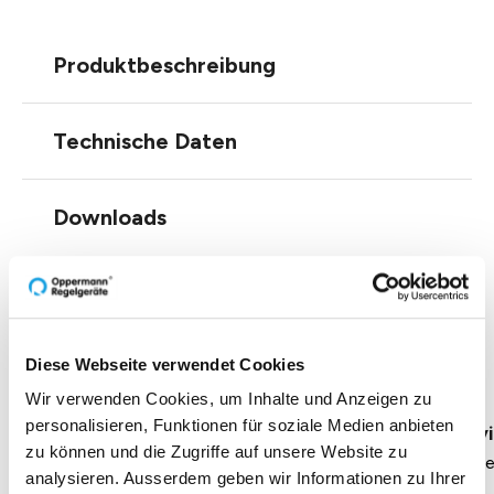
Produktbeschreibung
Technische Daten
Downloads
Einblicke zu 40 Jahren
Diese Webseite verwendet Cookies
Oppermann
Wir verwenden Cookies, um Inhalte und Anzeigen zu
personalisieren, Funktionen für soziale Medien anbieten
Geschäftsführung Heike Dirmeier
Interv
zu können und die Zugriffe auf unsere Website zu
Dauer 4 Minuten
Daue
analysieren. Ausserdem geben wir Informationen zu Ihrer