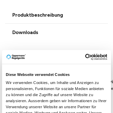
Produktbeschreibung
Downloads
Einblicke zu 40 Jahren
Oppermann
Diese Webseite verwendet Cookies
Geschäftsführung Heike Dirmeier
Interv
Wir verwenden Cookies, um Inhalte und Anzeigen zu
Dauer 4 Minuten
Daue
personalisieren, Funktionen für soziale Medien anbieten
zu können und die Zugriffe auf unsere Website zu
analysieren. Ausserdem geben wir Informationen zu Ihrer
Verwendung unserer Website an unsere Partner für
soziale Medien, Werbung und Analysen weiter. Unsere