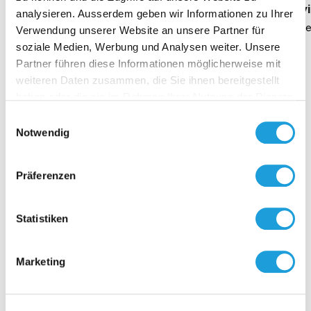
Geschäftsführung Heike Dirmeier
Interv
analysieren. Ausserdem geben wir Informationen zu Ihrer
Dauer 4 Minuten
Daue
Verwendung unserer Website an unsere Partner für
soziale Medien, Werbung und Analysen weiter. Unsere
Partner führen diese Informationen möglicherweise mit
weiteren Daten zusammen, die Sie ihnen bereitgestellt
haben oder die sie im Rahmen Ihrer Nutzung der Dienste
Kontakt
gesammelt haben. Weiter Infos unter
Datenschutz
Einwilligungsauswahl
Notwendig
Präferenzen
Statistiken
Marketing