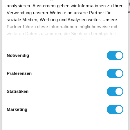
Geschäftsführung Heike Dirmeier
Interv
analysieren. Ausserdem geben wir Informationen zu Ihrer
Dauer 4 Minuten
Daue
Verwendung unserer Website an unsere Partner für
soziale Medien, Werbung und Analysen weiter. Unsere
Partner führen diese Informationen möglicherweise mit
weiteren Daten zusammen, die Sie ihnen bereitgestellt
haben oder die sie im Rahmen Ihrer Nutzung der Dienste
Kontakt
gesammelt haben. Weiter Infos unter
Datenschutz
Einwilligungsauswahl
Notwendig
Präferenzen
Statistiken
Marketing