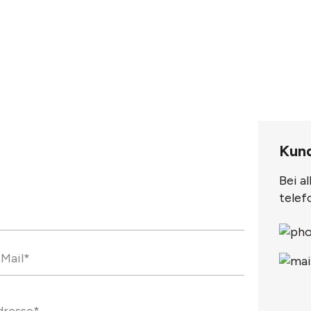
Kun
Bei a
telef