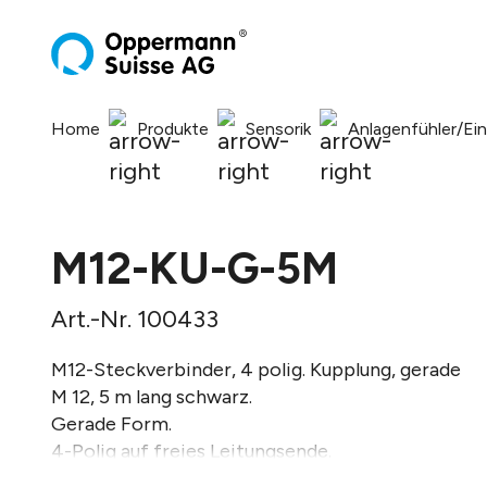
springen
Zur Hauptnavigation springen
Home
Produkte
Sensorik
Anlagenfühler/Ei
M12-KU-G-5M
Art.-Nr. 100433
M12-Steckverbinder, 4 polig. Kupplung, gerade
M 12, 5 m lang schwarz.
Gerade Form.
4-Polig auf freies Leitungsende.
Mit Aderendhülsen.