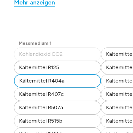
Mehr anzeigen
Messprinzip: Infrarottechnik
im hochwertigen Dual-Beam 2-Strahl Verfahren.
Präzise, wartungsarm und mit geringer
Querempfindlichkeit. Verschmutzungs-,
Luftdruck-, Temperatur- und Feuchtekompensier
Gaseintritt per Diffusion.
auswählen
Messmedium 1
Bustopologie RS 485, Versorgung 24 VDC.
Kohlendioxid CO2
Kältemitte
Zul. Umgebungstemperatur: -20 bis 40 °C
(Diese Option ist zurzeit nicht verfügbar.)
Luftfeuchtigkeit 0 bis 95 %RH nicht kondensiere
Kältemittel R125
Kältemitte
Abm.: 125 x 90 x 60 mm (B x H x T),
Farbe grau, Schutzart: IP 54,
Kältemittel R404a
Kältemitte
Montage am Boden. Relative Gasdichte: >2,0.
Datenblatt-Nr. 38110
Kältemittel R407c
Kältemitte
Kältemittel R507a
Kältemitte
Kältemittel R515b
Kältemitte