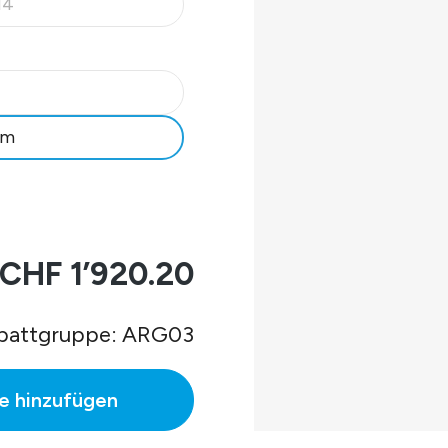
H4
 ist zurzeit nicht verfügbar.)
 ist zurzeit nicht verfügbar.)
pm
CHF 1’920.20
battgruppe: ARG03
e hinzufügen