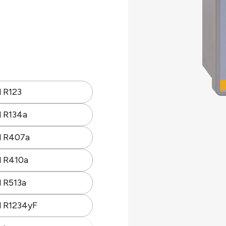
t.
l R123
nd.
l R134a
l R407a
l R410a
l R513a
l R1234yF