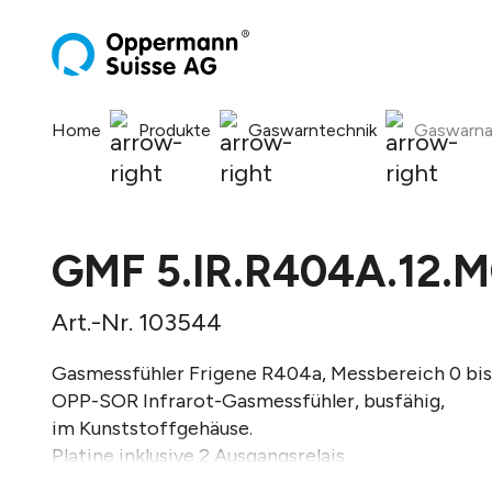
springen
Zur Hauptnavigation springen
Home
Produkte
Gaswarntechnik
Gaswarna
GMF 5.IR.R404A.12.
Art.-Nr. 103544
Gasmessfühler Frigene R404a, Messbereich 0 bi
OPP-SOR Infrarot-Gasmessfühler, busfähig,
im Kunststoffgehäuse.
Platine inklusive 2 Ausgangsrelais
für Hupe und Warntransparent.