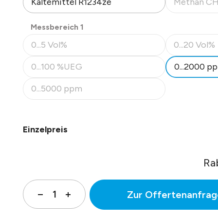
Kältemittel R1234ze
Methan C
(Diese Option
auswählen
Messbereich 1
0...5 Vol%
0...20 Vol%
(Diese Option ist zurzeit nicht verfügbar.)
(Diese Option
0...100 %UEG
0...2000 p
(Diese Option ist zurzeit nicht verfügbar.)
0...5000 ppm
(Diese Option ist zurzeit nicht verfügbar.)
Einzelpreis
Ra
Zur Offertenanfrag