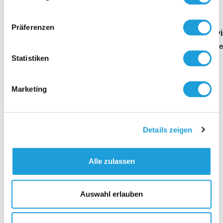
Oppermann
Präferenzen
Geschäftsführung Heike Dirmeier
Interv
Dauer 4 Minuten
Daue
Statistiken
Marketing
Kontakt
Details zeigen
Alle zulassen
Auswahl erlauben