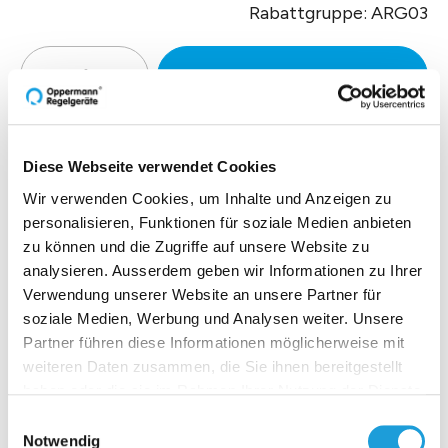
Rabattgruppe: ARG03
Zur Offertenanfrage hinzufüg
Diese Webseite verwendet Cookies
Produktbeschreibung
Wir verwenden Cookies, um Inhalte und Anzeigen zu
personalisieren, Funktionen für soziale Medien anbieten
Technische Daten
zu können und die Zugriffe auf unsere Website zu
analysieren. Ausserdem geben wir Informationen zu Ihrer
Verwendung unserer Website an unsere Partner für
Downloads
soziale Medien, Werbung und Analysen weiter. Unsere
Partner führen diese Informationen möglicherweise mit
weiteren Daten zusammen, die Sie ihnen bereitgestellt
haben oder die sie im Rahmen Ihrer Nutzung der Dienste
gesammelt haben. Weiter Infos unter
Datenschutz
Einblicke zu 40 Jahren
Einwilligungsauswahl
Notwendig