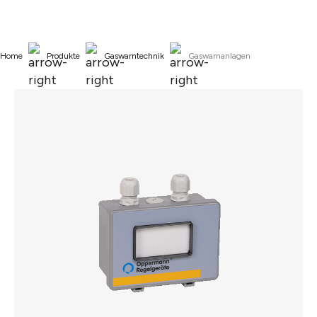
alt springen
Home
Produkte
Gaswarntechnik
Gaswarnanlagen