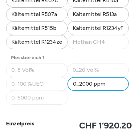
Kältemittel R407c
Kältemittel R410a
Kältemittel R507a
Kältemittel R513a
Kältemittel R515b
Kältemittel R1234yF
Kältemittel R1234ze
Methan CH4
(Diese Option ist zurzeit nicht
auswählen
Messbereich 1
0...5 Vol%
0...20 Vol%
(Diese Option ist zurzeit nicht verfügbar.)
(Diese Option ist zurzeit nicht
0...100 %UEG
0...2000 ppm
(Diese Option ist zurzeit nicht verfügbar.)
0...5000 ppm
(Diese Option ist zurzeit nicht verfügbar.)
Einzelpreis
CHF 1’920.20