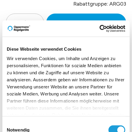
Rabattgruppe: ARG03
Zur Offertenanfrage hinzufüg
Diese Webseite verwendet Cookies
Produktbeschreibung
Wir verwenden Cookies, um Inhalte und Anzeigen zu
personalisieren, Funktionen für soziale Medien anbieten
Technische Daten
zu können und die Zugriffe auf unsere Website zu
analysieren. Ausserdem geben wir Informationen zu Ihrer
Verwendung unserer Website an unsere Partner für
Downloads
soziale Medien, Werbung und Analysen weiter. Unsere
Partner führen diese Informationen möglicherweise mit
weiteren Daten zusammen, die Sie ihnen bereitgestellt
haben oder die sie im Rahmen Ihrer Nutzung der Dienste
gesammelt haben. Weiter Infos unter
Datenschutz
Einblicke zu 40 Jahren
Einwilligungsauswahl
Notwendig