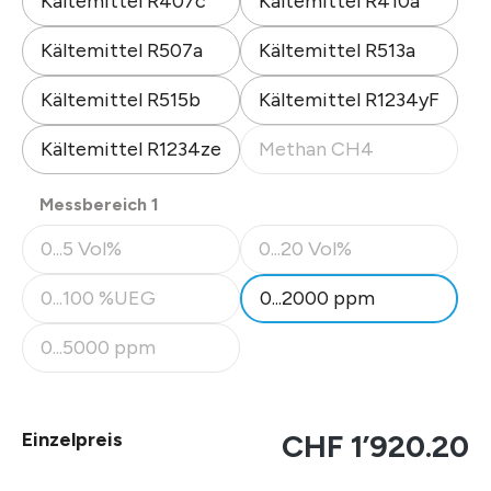
Kältemittel R407c
Kältemittel R410a
Kältemittel R507a
Kältemittel R513a
Kältemittel R515b
Kältemittel R1234yF
Kältemittel R1234ze
Methan CH4
(Diese Option ist zurzeit nicht
auswählen
Messbereich 1
0...5 Vol%
0...20 Vol%
(Diese Option ist zurzeit nicht verfügbar.)
(Diese Option ist zurzeit nicht
0...100 %UEG
0...2000 ppm
(Diese Option ist zurzeit nicht verfügbar.)
0...5000 ppm
(Diese Option ist zurzeit nicht verfügbar.)
Einzelpreis
CHF 1’920.20