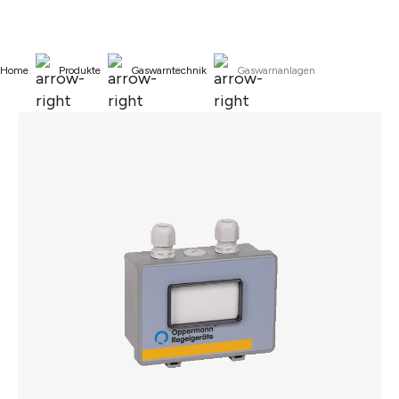
alt springen
Home
Produkte
Gaswarntechnik
Gaswarnanlagen