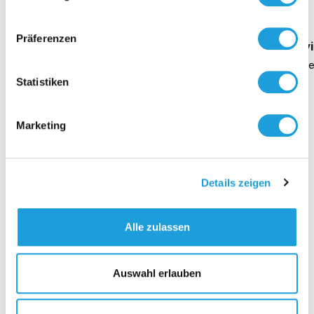
Oppermann
Präferenzen
Geschäftsführung Heike Dirmeier
Interv
Dauer 4 Minuten
Daue
Statistiken
Marketing
Kontakt
Details zeigen
Alle zulassen
Auswahl erlauben