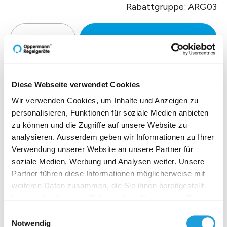
Rabattgruppe: ARG03
Zur Offertenanfrage hinzufüg
Diese Webseite verwendet Cookies
Produktbeschreibung
Wir verwenden Cookies, um Inhalte und Anzeigen zu
personalisieren, Funktionen für soziale Medien anbieten
Technische Daten
zu können und die Zugriffe auf unsere Website zu
analysieren. Ausserdem geben wir Informationen zu Ihrer
Verwendung unserer Website an unsere Partner für
Downloads
soziale Medien, Werbung und Analysen weiter. Unsere
Partner führen diese Informationen möglicherweise mit
weiteren Daten zusammen, die Sie ihnen bereitgestellt
haben oder die sie im Rahmen Ihrer Nutzung der Dienste
gesammelt haben. Weiter Infos unter
Datenschutz
Einblicke zu 40 Jahren
Einwilligungsauswahl
Notwendig