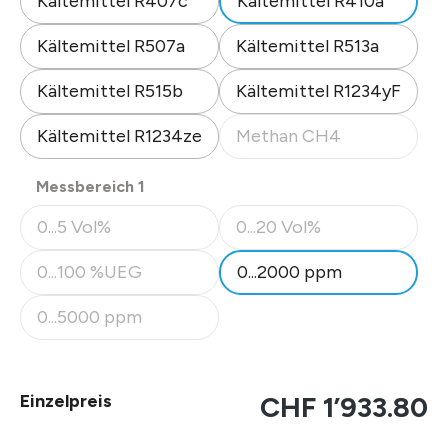
Kältemittel R407c
Kältemittel R410a
Kältemittel R507a
Kältemittel R513a
Kältemittel R515b
Kältemittel R1234yF
Kältemittel R1234ze
Methan CH4
(Diese Option ist zurzeit nicht
auswählen
Messbereich 1
0...5 Vol%
0...20 Vol%
(Diese Option ist zurzeit nicht verfügbar.)
(Diese Option ist zurzeit nicht
0...100 %UEG
0...2000 ppm
(Diese Option ist zurzeit nicht verfügbar.)
0...5000 ppm
(Diese Option ist zurzeit nicht verfügbar.)
Einzelpreis
CHF 1’933.80