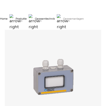
alt springen
Home
Produkte
Gaswarntechnik
Gaswarnanlagen