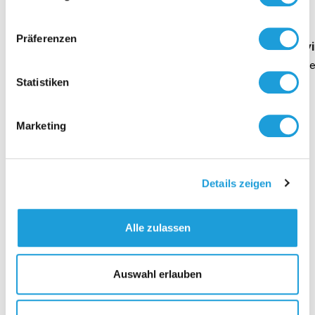
Oppermann
Präferenzen
Geschäftsführung Heike Dirmeier
Interv
Dauer 4 Minuten
Daue
Statistiken
Marketing
Kontakt
Details zeigen
Alle zulassen
Auswahl erlauben