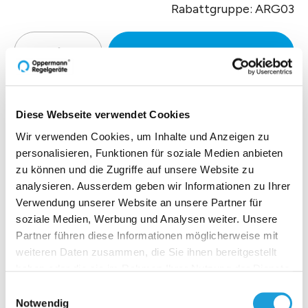
Rabattgruppe: ARG03
Zur Offertenanfrage hinzufüg
Diese Webseite verwendet Cookies
Produktbeschreibung
Wir verwenden Cookies, um Inhalte und Anzeigen zu
personalisieren, Funktionen für soziale Medien anbieten
Technische Daten
zu können und die Zugriffe auf unsere Website zu
analysieren. Ausserdem geben wir Informationen zu Ihrer
Verwendung unserer Website an unsere Partner für
Downloads
soziale Medien, Werbung und Analysen weiter. Unsere
Partner führen diese Informationen möglicherweise mit
weiteren Daten zusammen, die Sie ihnen bereitgestellt
haben oder die sie im Rahmen Ihrer Nutzung der Dienste
gesammelt haben. Weiter Infos unter
Datenschutz
Einblicke zu 40 Jahren
Einwilligungsauswahl
Notwendig