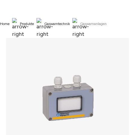
alt springen
Home
Produkte
Gaswarntechnik
Gaswarnanlagen