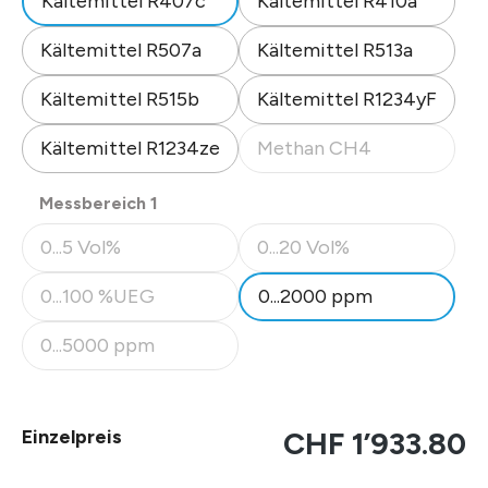
Kältemittel R407c
Kältemittel R410a
Kältemittel R507a
Kältemittel R513a
Kältemittel R515b
Kältemittel R1234yF
Kältemittel R1234ze
Methan CH4
(Diese Option ist zurzeit nicht
auswählen
Messbereich 1
0...5 Vol%
0...20 Vol%
(Diese Option ist zurzeit nicht verfügbar.)
(Diese Option ist zurzeit nicht
0...100 %UEG
0...2000 ppm
(Diese Option ist zurzeit nicht verfügbar.)
0...5000 ppm
(Diese Option ist zurzeit nicht verfügbar.)
Einzelpreis
CHF 1’933.80