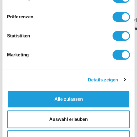
Oppermann
Präferenzen
Geschäftsführung Heike Dirmeier
Interv
Dauer 4 Minuten
Daue
Statistiken
Marketing
Kontakt
Details zeigen
Alle zulassen
Auswahl erlauben