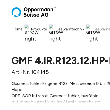
springen
Zur Hauptnavigation springen
Home
Produkte
Gaswarntechnik
Gaswarna
GMF 4.IR.R123.12.H
Art.-Nr. 104145
Gasmessfühler Frigene R123, Messbereich 0 bis 2
Hupe
OPP-SOR Infrarot-Gasmessfühler, busfähig,
mit eingebauter Hupe im Aluminiumgehäuse.
Platine inklusive 2 Ausgangsrelais