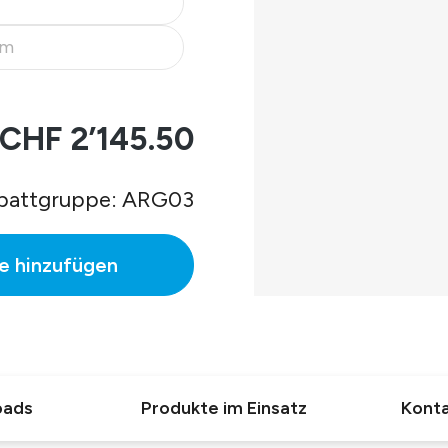
 ist zurzeit nicht verfügbar.)
pm
 ist zurzeit nicht verfügbar.)
CHF 2’145.50
battgruppe: ARG03
e hinzufügen
oads
Produkte im Einsatz
Konta