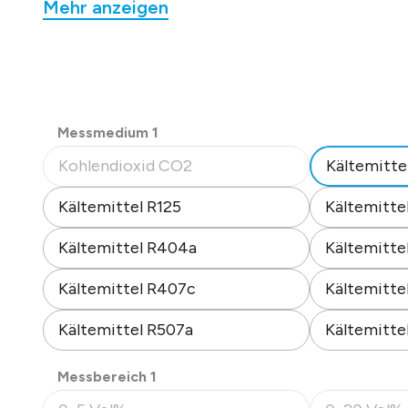
Mehr anzeigen
für Hupe und Warntransparent.
Messprinzip: Infrarottechnik im hochwertigen
Dual-Beam 2-Strahl Verfahren.
Präzise, wartungsarm und mit geringer
Querempfindlichkeit. Verschmutzungs-,
Luftdruck-, Temperatur- und Feuchtekompensier
auswählen
Messmedium 1
Gaseintritt per Diffusion.
Kohlendioxid CO2
Kältemitte
Bustopologie RS 485, Versorgung 24 VDC.
(Diese Option ist zurzeit nicht verfügbar.)
Zul. Umgebungstemperatur -20 bis 40 °C.
Kältemittel R125
Kältemitte
Luftfeuchtigkeit 0 bis 95 %RH nicht kondensiere
Abm.: 125 x 80 x 57 mm (B x H x T),
Kältemittel R404a
Kältemitte
Farbe grau, Schutzart: IP 54.
Montage am Boden. Relative Gasdichte: >2,0.
Kältemittel R407c
Kältemitte
Datenblatt-Nr. 38111
Kältemittel R507a
Kältemitte
auswählen
Messbereich 1