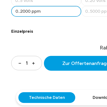
0...5 Vol%
0...20 Vol%
(Diese Option ist zurzeit nicht verfügbar.)
(Diese Option
0...2000 ppm
0...5000 p
(Diese Option
Einzelpreis
Ra
Zur Offertenanfrag
Technische Daten
Downl