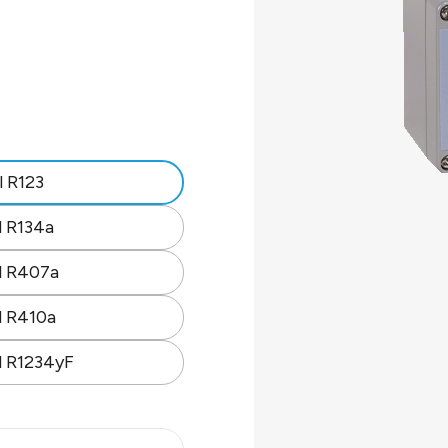
t.
l R123
l R134a
nd.
l R407a
l R410a
l R1234yF