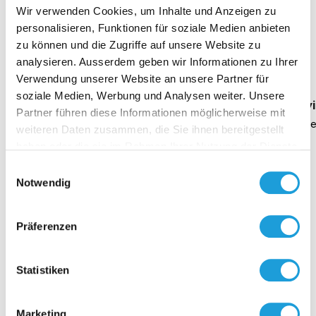
Wir verwenden Cookies, um Inhalte und Anzeigen zu
personalisieren, Funktionen für soziale Medien anbieten
Einblicke zu 40 Jahren
zu können und die Zugriffe auf unsere Website zu
Oppermann
analysieren. Ausserdem geben wir Informationen zu Ihrer
Verwendung unserer Website an unsere Partner für
soziale Medien, Werbung und Analysen weiter. Unsere
Geschäftsführung Heike Dirmeier
Interv
Partner führen diese Informationen möglicherweise mit
Dauer 4 Minuten
Daue
weiteren Daten zusammen, die Sie ihnen bereitgestellt
haben oder die sie im Rahmen Ihrer Nutzung der Dienste
gesammelt haben. Weiter Infos unter
Datenschutz
Einwilligungsauswahl
Notwendig
Kontakt
Präferenzen
Statistiken
Marketing