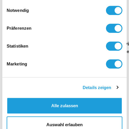
gesammelt haben. Weiter Infos unter
Datenschutz
Einwilligungsauswahl
Notwendig
Einblicke zu 40 Jahren
Oppermann
Präferenzen
Geschäftsführung Heike Dirmeier
Interv
Statistiken
Dauer 4 Minuten
Daue
Marketing
Kontakt
Details zeigen
Alle zulassen
Auswahl erlauben