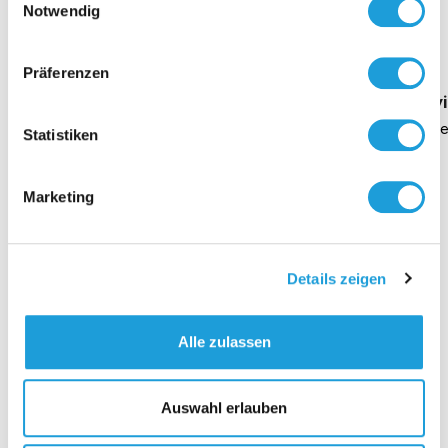
Einblicke zu 40 Jahren
Notwendig
Oppermann
Präferenzen
Geschäftsführung Heike Dirmeier
Interv
Dauer 4 Minuten
Daue
Statistiken
Marketing
Kontakt
Details zeigen
Alle zulassen
Auswahl erlauben