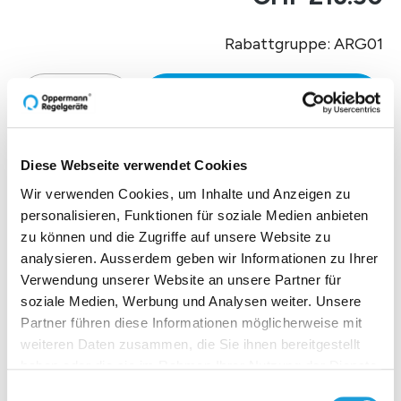
Rabattgruppe: ARG01
Zur Offertenanfrage hinzufüg
Diese Webseite verwendet Cookies
Produktbeschreibung
Wir verwenden Cookies, um Inhalte und Anzeigen zu
personalisieren, Funktionen für soziale Medien anbieten
zu können und die Zugriffe auf unsere Website zu
Technische Daten
analysieren. Ausserdem geben wir Informationen zu Ihrer
Verwendung unserer Website an unsere Partner für
soziale Medien, Werbung und Analysen weiter. Unsere
Downloads
Partner führen diese Informationen möglicherweise mit
weiteren Daten zusammen, die Sie ihnen bereitgestellt
haben oder die sie im Rahmen Ihrer Nutzung der Dienste
gesammelt haben. Weiter Infos unter
Datenschutz
Einwilligungsauswahl