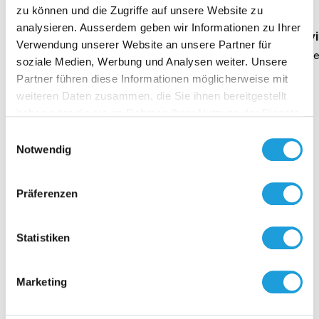
Oppermann
zu können und die Zugriffe auf unsere Website zu
analysieren. Ausserdem geben wir Informationen zu Ihrer
Geschäftsführung Heike Dirmeier
Interv
Verwendung unserer Website an unsere Partner für
Dauer 4 Minuten
Daue
soziale Medien, Werbung und Analysen weiter. Unsere
Partner führen diese Informationen möglicherweise mit
weiteren Daten zusammen, die Sie ihnen bereitgestellt
haben oder die sie im Rahmen Ihrer Nutzung der Dienste
gesammelt haben. Weiter Infos unter
Datenschutz
Einwilligungsauswahl
Kontakt
Notwendig
Präferenzen
Statistiken
Marketing