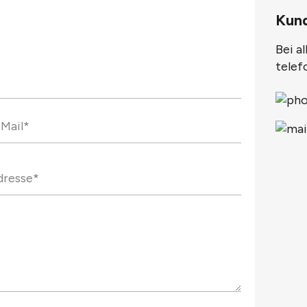
Kun
Bei a
telef