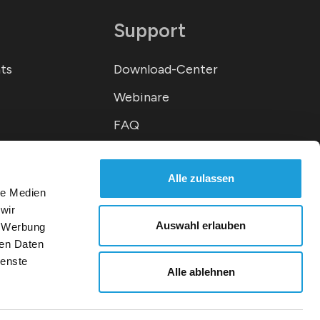
Support
ts
Download-Center
Webinare
FAQ
Kontakt
Alle zulassen
le Medien
wir
Auswahl erlauben
, Werbung
ren Daten
ienste
Alle ablehnen
Deutsch, Schweiz