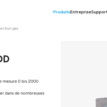
Produits
Entreprise
Suppor
tection gaz
OD
de mesure 0 bis 2000
ger dans de nombreuses
ogie avancée, permet de