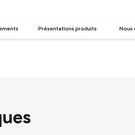
gements
Présentations produits
Nous 
ques