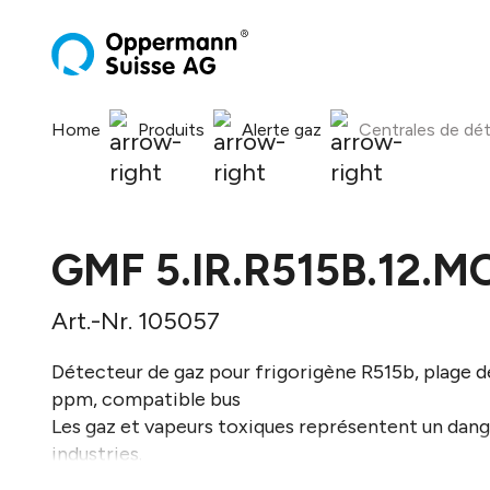
recherche
Passer à la navigation principale
Home
Produits
Alerte gaz
Centrales de dé
GMF 5.IR.R515B.12.M
Art.-Nr. 105057
Détecteur de gaz pour frigorigène R515b, plage 
ppm, compatible bus
Les gaz et vapeurs toxiques représentent un dan
industries.
Ce dispositif de détection, équipé d'une technol