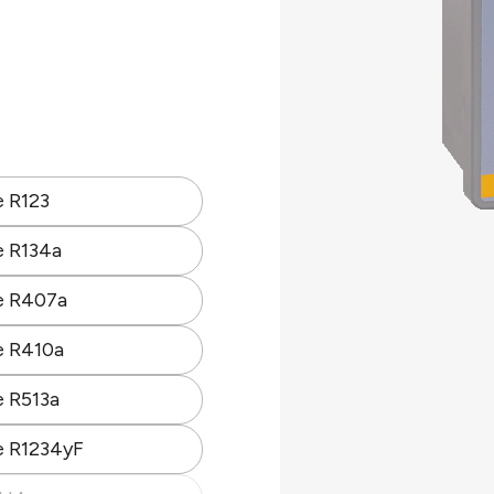
assurant ainsi un haut
,8 et ( pour le
e R123
e R134a
e R407a
e R410a
 : 500 ppm.
e R513a
. Un détecteurs
e R1234yF
t d’entrée du gaz doit