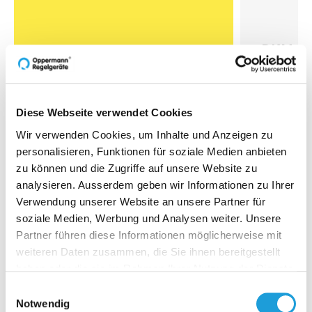
DKM-W
Boîtier de 
déclencheu
2.3
Diese Webseite verwendet Cookies
Wir verwenden Cookies, um Inhalte und Anzeigen zu
Aj
personalisieren, Funktionen für soziale Medien anbieten
zu können und die Zugriffe auf unsere Website zu
analysieren. Ausserdem geben wir Informationen zu Ihrer
Verwendung unserer Website an unsere Partner für
soziale Medien, Werbung und Analysen weiter. Unsere
Partner führen diese Informationen möglicherweise mit
weiteren Daten zusammen, die Sie ihnen bereitgestellt
Regards sur 40 ans
haben oder die sie im Rahmen Ihrer Nutzung der Dienste
d'Oppermann
gesammelt haben. Weiter Infos unter
Datenschutz
Einwilligungsauswahl
Notwendig