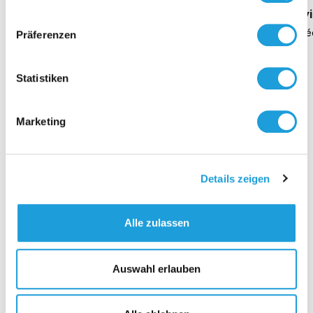
Direction Heike Dirmeier
Interv
Durée 4 minutes
Duré
Präferenzen
Statistiken
Contact
Marketing
Details zeigen
Alle zulassen
Auswahl erlauben